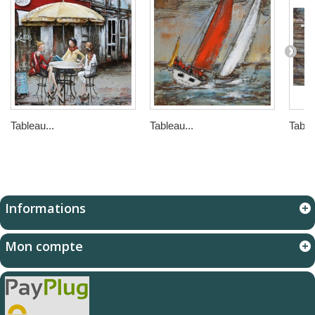
Tableau...
Tableau...
Table
Informations
Mon compte