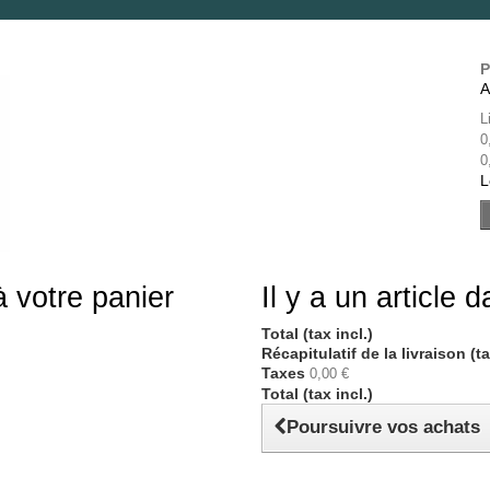
P
A
L
0
0
L
à votre panier
Il y a un article 
Total (tax incl.)
Récapitulatif de la livraison (t
Taxes
0,00 €
Total (tax incl.)
Poursuivre vos achats