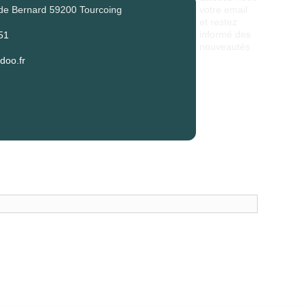
de Bernard 59200 Tourcoing
votre email
et restez
informé des
51
nouveautés
oo.fr