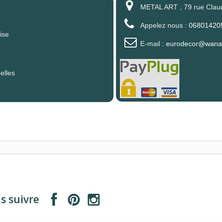
METAL ART , 79 rue Clau
Appelez nous :
06801420
ise
E-mail :
eurodecor@wanad
elles
s suivre