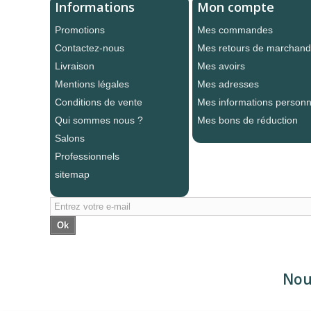
Informations
Mon compte
Promotions
Mes commandes
Contactez-nous
Mes retours de marchand
Livraison
Mes avoirs
Mentions légales
Mes adresses
Conditions de vente
Mes informations personn
Qui sommes nous ?
Mes bons de réduction
Salons
Professionnels
sitemap
Ok
Nou