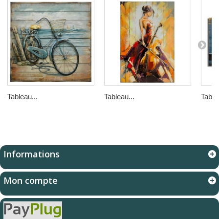
Tableau...
Tableau...
Table
Informations
Mon compte