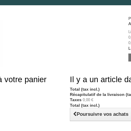
P
A
L
0
0
L
à votre panier
Il y a un article 
Total (tax incl.)
Récapitulatif de la livraison (t
Taxes
0,00 €
Total (tax incl.)
Poursuivre vos achats