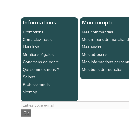
Informations
Mon compte
Promotions
Mes commandes
Contactez-nous
Mes retours de marchand
Livraison
Mes avoirs
Mentions légales
Mes adresses
Conditions de vente
Mes informations personn
Qui sommes nous ?
Mes bons de réduction
Salons
Professionnels
sitemap
Ok