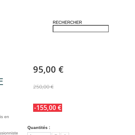
RECHERCHER
95,00 €
E
250,00 €
-155,00 €
is en
Quantités :
ssionniste