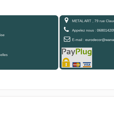
METAL ART , 79 rue Clau
Appelez nous :
06801420
ise
E-mail :
eurodecor@wanad
elles