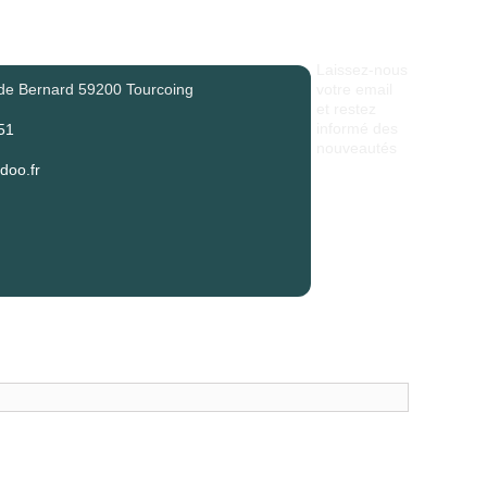
Laissez-nous
de Bernard 59200 Tourcoing
votre email
et restez
informé des
51
nouveautés
oo.fr