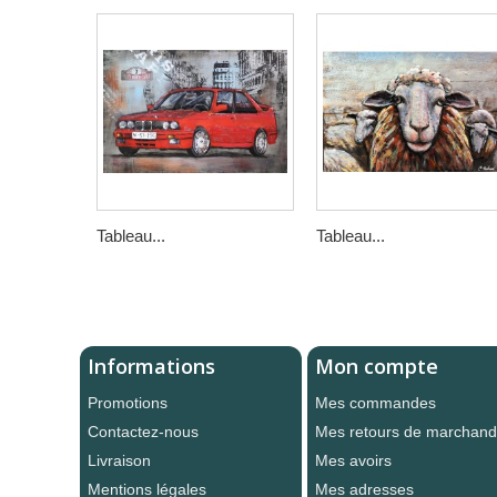
Tableau...
Tableau...
Informations
Mon compte
Promotions
Mes commandes
Contactez-nous
Mes retours de marchand
Livraison
Mes avoirs
Mentions légales
Mes adresses