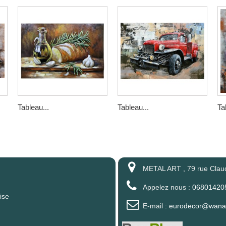
Tableau...
Tableau...
Ta
METAL ART , 79 rue Clau
Appelez nous :
06801420
ise
E-mail :
eurodecor@wanad