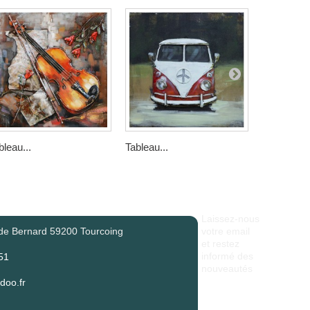
bleau...
Tableau...
Tableau...
Laissez-nous
de Bernard 59200 Tourcoing
votre email
et restez
informé des
51
nouveautés
oo.fr