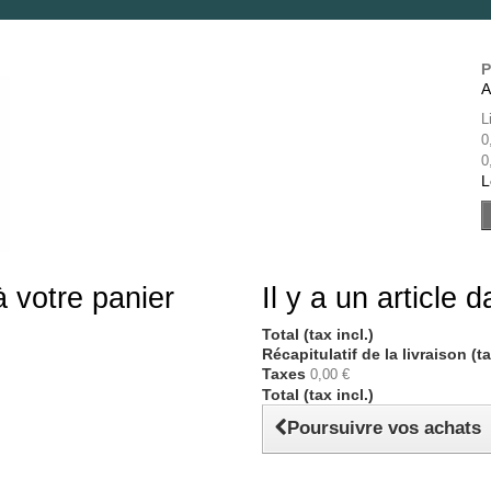
P
A
L
0
0
L
à votre panier
Il y a un article 
Total (tax incl.)
Récapitulatif de la livraison (t
Taxes
0,00 €
Total (tax incl.)
Poursuivre vos achats