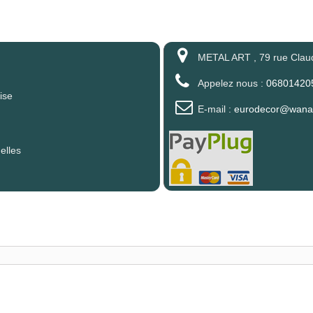
METAL ART , 79 rue Clau
Appelez nous :
06801420
ise
E-mail :
eurodecor@wanad
elles