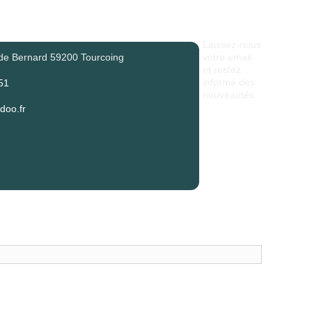
Laissez-nous
de Bernard 59200 Tourcoing
votre email
et restez
informé des
51
nouveautés
oo.fr