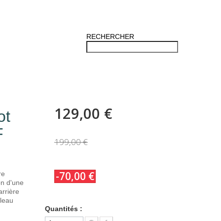
RECHERCHER
129,00 €
ot
F
199,00 €
-70,00 €
re
on d'une
rrière
bleau
Quantités :