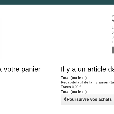
P
A
L
0
0
L
à votre panier
Il y a un article 
Total (tax incl.)
Récapitulatif de la livraison (t
Taxes
0,00 €
Total (tax incl.)
Poursuivre vos achats