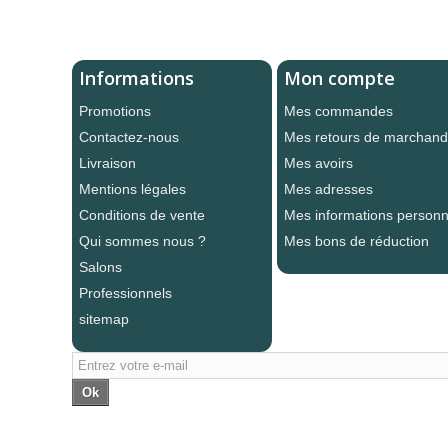
Informations
Mon compte
Promotions
Mes commandes
Contactez-nous
Mes retours de marchand
Livraison
Mes avoirs
Mentions légales
Mes adresses
Conditions de vente
Mes informations personn
Qui sommes nous ?
Mes bons de réduction
Salons
Professionnels
sitemap
Ok